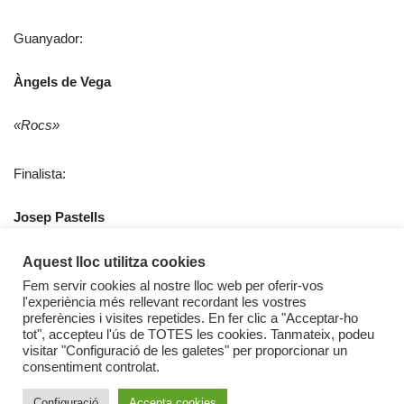
Guanyador:
Àngels de Vega
«Rocs»
Finalista:
Josep Pastells
«Witxi»
Aquest lloc utilitza cookies
Fem servir cookies al nostre lloc web per oferir-vos
l'experiència més rellevant recordant les vostres
preferències i visites repetides. En fer clic a "Acceptar-ho
tot", accepteu l'ús de TOTES les cookies. Tanmateix, podeu
visitar "Configuració de les galetes" per proporcionar un
consentiment controlat.
Configuració
Accepta cookies