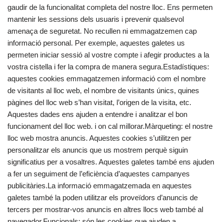
gaudir de la funcionalitat completa del nostre lloc. Ens permeten
mantenir les sessions dels usuaris i prevenir qualsevol
amenaça de seguretat. No recullen ni emmagatzemen cap
informació personal. Per exemple, aquestes galetes us
permeten iniciar sessió al vostre compte i afegir productes a la
vostra cistella i fer la compra de manera segura.Estadístiques:
aquestes cookies emmagatzemen informació com el nombre
de visitants al lloc web, el nombre de visitants únics, quines
pàgines del lloc web s’han visitat, l’origen de la visita, etc.
Aquestes dades ens ajuden a entendre i analitzar el bon
funcionament del lloc web. i on cal millorar.Màrqueting: el nostre
lloc web mostra anuncis. Aquestes cookies s’utilitzen per
personalitzar els anuncis que us mostrem perquè siguin
significatius per a vosaltres. Aquestes galetes també ens ajuden
a fer un seguiment de l’eficiència d’aquestes campanyes
publicitàries.La informació emmagatzemada en aquestes
galetes també la poden utilitzar els proveïdors d’anuncis de
tercers per mostrar-vos anuncis en altres llocs web també al
navegador.Funcionals: són les cookies que ajuden a