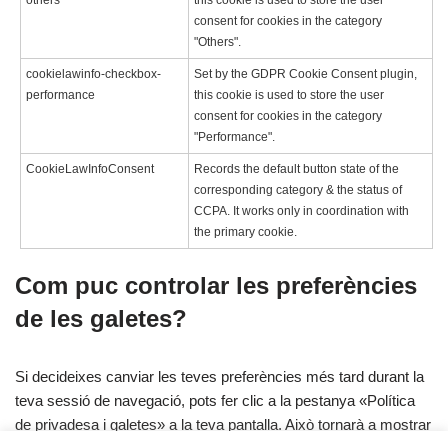
others
this cookie is used to store the user
consent for cookies in the category
"Others".
cookielawinfo-checkbox-
Set by the GDPR Cookie Consent plugin,
performance
this cookie is used to store the user
consent for cookies in the category
"Performance".
CookieLawInfoConsent
Records the default button state of the
corresponding category & the status of
CCPA. It works only in coordination with
the primary cookie.
Com puc controlar les preferències
de les galetes?
Si decideixes canviar les teves preferències més tard durant la
teva sessió de navegació, pots fer clic a la pestanya «Política
de privadesa i galetes» a la teva pantalla. Això tornarà a mostrar