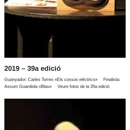
2019 – 39a edició
Guanyador: Carles Torres «Els cossos elèctrics» Finalista:
Assum Guardiola «Blau» Veure fotos de la 39a edició