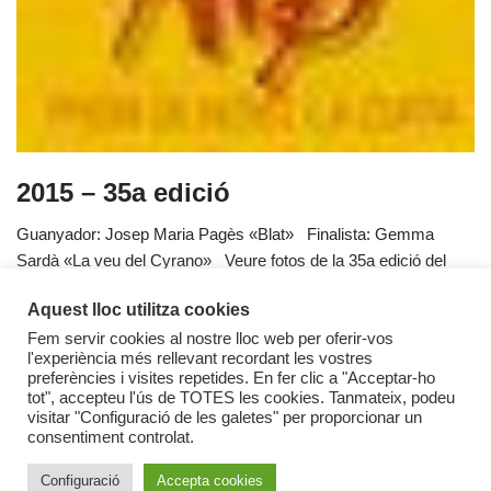
2015 – 35a edició
Guanyador: Josep Maria Pagès «Blat» Finalista: Gemma
Sardà «La veu del Cyrano» Veure fotos de la 35a edició del
2015 VEREDICTE 35è PREMI…
Llegiu més »
Aquest lloc utilitza cookies
Fem servir cookies al nostre lloc web per oferir-vos
l'experiència més rellevant recordant les vostres
preferències i visites repetides. En fer clic a "Acceptar-ho
tot", accepteu l'ús de TOTES les cookies. Tanmateix, podeu
1
2
3
…
5
Entrades següents »
visitar "Configuració de les galetes" per proporcionar un
consentiment controlat.
Configuració
Accepta cookies