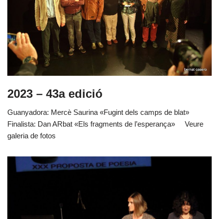
2023 – 43a edició
Guanyadora: Mercè Saurina «Fugint dels camps de blat»
Finalista: Dan ARbat «Els fragments de l’esperança» Veure
galeria de fotos