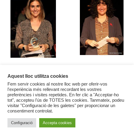
Veure galeria de fotos
Aquest lloc utilitza cookies
Fem servir cookies al nostre lloc web per oferir-vos
l'experiència més rellevant recordant les vostres
preferències i visites repetides. En fer clic a "Acceptar-ho
tot", accepteu l'ús de TOTES les cookies. Tanmateix, podeu
visitar "Configuració de les galetes" per proporcionar un
consentiment controlat.
Configuració
Accepta cookies
Política de cookies