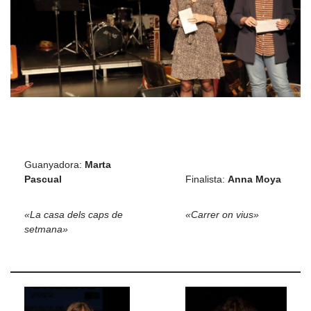
Guanyadora:
Marta
Pascual
Finalista:
Anna Moya
«La casa dels caps de
«Carrer on vius»
setmana»