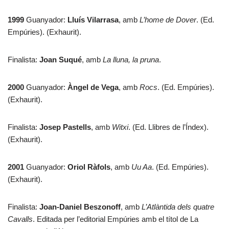
1999
Guanyador:
Lluís Vilarrasa
, amb
L’home de Dover
. (Ed.
Empúries). (Exhaurit).
Finalista:
Joan Suqué
, amb
La lluna, la pruna
.
2000
Guanyador:
Àngel de Vega
, amb
Rocs
. (Ed. Empúries).
(Exhaurit).
Finalista:
Josep Pastells
, amb
Witxi
. (Ed. Llibres de l’Índex).
(Exhaurit).
2001
Guanyador:
Oriol Ràfols
, amb
Uu Aa
. (Ed. Empúries).
(Exhaurit).
Finalista:
Joan-Daniel Beszonoff
, amb
L’Atlàntida dels quatre
Cavalls
. Editada per l’editorial Empúries amb el títol de La