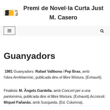
Premi de Novel·la Curta Just
Vés
M. Casero
al
contingut
Guanyadors
1981
Guanyadors:
Rafael Vallbona
i
Pep Bras
, amb
l’obra
Amfetamínic
, publicada dins el llibre Mixtura. (Exhaurit).
Finalista:
M. Àngels Gardella
, amb
Concert per a una
pantomima
, publicada dins el llibre Mixtura. (Exhaurit).Accèssit:
Miquel Fañanàs
, amb Susqueda. (Ed. Columna).