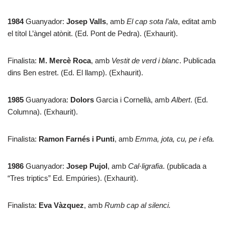
1984
Guanyador:
Josep Valls
, amb
El cap sota l’ala
, editat amb
el títol L’àngel atònit. (Ed. Pont de Pedra). (Exhaurit).
Finalista:
M. Mercè Roca
, amb
Vestit de verd i blanc
. Publicada
dins Ben estret. (Ed. El llamp). (Exhaurit).
1985
Guanyadora:
Dolors
Garcia i Cornellà, amb
Albert
. (Ed.
Columna). (Exhaurit).
Finalista:
Ramon Farnés i Punti
, amb
Emma, jota, cu, pe i efa.
1986
Guanyador:
Josep Pujol
, amb
Cal·ligrafia
. (publicada a
“Tres triptics” Ed. Empúries). (Exhaurit).
Finalista:
Eva Vàzquez
, amb
Rumb cap al silenci.