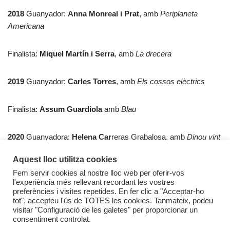
2018
Guanyador:
Anna Monreal i Prat
, amb
Periplaneta
Americana
Finalista:
Miquel Martín i Serra
, amb
La drecera
2019
Guanyador:
Carles Torres
, amb
Els cossos elèctrics
Finalista:
Assum Guardiola
amb
Blau
2020
Guanyadora:
Helena Car
reras Grabalosa, amb
Dinou vint
Aquest lloc utilitza cookies
Finalista:
Marta Pasqual
amb
El senyor Clauss
Fem servir cookies al nostre lloc web per oferir-vos
l'experiència més rellevant recordant les vostres
preferències i visites repetides. En fer clic a "Acceptar-ho
2021
Guanyador: Daniel Cid Moragas, amb
L’espai d’un instant
tot", accepteu l'ús de TOTES les cookies. Tanmateix, podeu
visitar "Configuració de les galetes" per proporcionar un
consentiment controlat.
Finalista:
Òscar Palazón
amb
Tractat d’anatomia