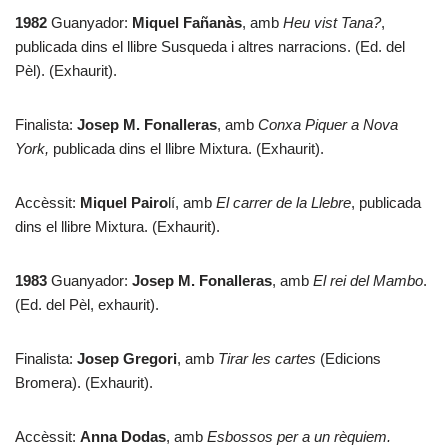
1982
Guanyador:
Miquel Fañanàs
, amb
Heu vist Tana?
,
publicada dins el llibre Susqueda i altres narracions. (Ed. del
Pèl). (Exhaurit).
Finalista:
Josep M. Fonalleras
, amb
Conxa Piquer a Nova
York,
publicada dins el llibre Mixtura. (Exhaurit).
Accèssit:
Miquel Pairo
lí, amb
El carrer de la Llebre
, publicada
dins el llibre Mixtura. (Exhaurit).
1983
Guanyador:
Josep M. Fonalleras
, amb
El rei del Mambo
.
(Ed. del Pèl, exhaurit).
Finalista:
Josep Gregori
, amb
Tirar les cartes
(Edicions
Bromera). (Exhaurit).
Accèssit:
Anna Dodas
, amb
Esbossos per a un rèquiem.