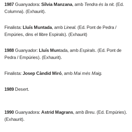
1987
Guanyadora:
Sílvia Manzana
, amb
Tendra és la nit.
(Ed.
Columna). (Exhaurit).
Finalista:
Lluís Muntada
, amb
Lineal.
(Ed. Pont de Pedra /
Empúries, dins el llibre Espirals). (Exhaurit)
1988
Guanyador:
Lluís Mun
tada, amb
Espirals
. (Ed. Pont de
Pedra / Empúries). (Exhaurit).
Finalista:
Josep Càndid Miró
, amb
Mai més Maig.
1989
Desert.
1990
Guanyadora:
Astrid Magrans
, amb
Breu
. (Ed. Empúries).
(Exhaurit).