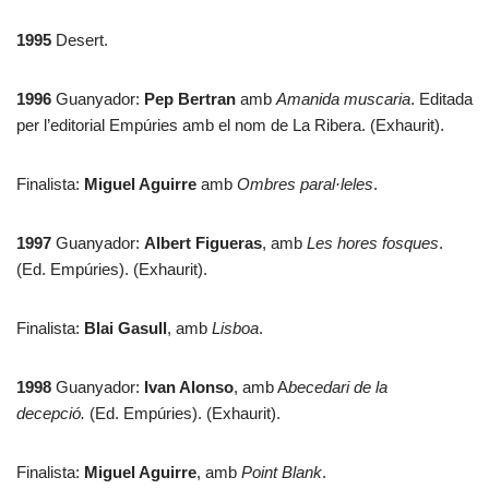
1995
Desert.
1996
Guanyador:
Pep Bertran
amb
Amanida muscaria
. Editada
per l’editorial Empúries amb el nom de La Ribera. (Exhaurit).
Finalista:
Miguel Aguirre
amb
Ombres paral·leles
.
1997
Guanyador:
Albert Figueras
, amb
Les hores fosques
.
(Ed. Empúries). (Exhaurit).
Finalista:
Blai Gasull
, amb
Lisboa
.
1998
Guanyador:
Ivan Alonso
, amb A
becedari de la
decepció.
(Ed. Empúries). (Exhaurit).
Finalista:
Miguel Aguirre
, amb
Point Blank
.