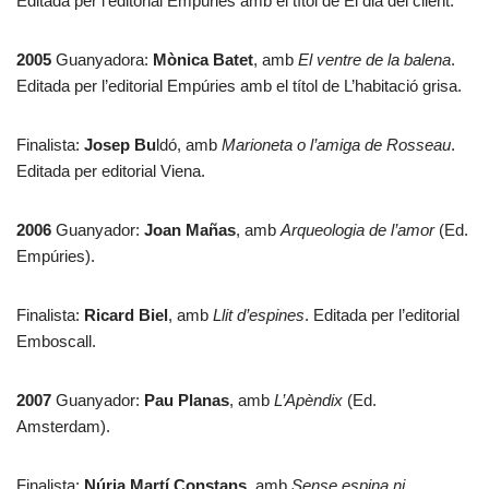
Editada per l’editorial Empúries amb el títol de El dia del client.
2005
Guanyadora:
Mònica Batet
, amb
El ventre de la balena
.
Editada per l’editorial Empúries amb el títol de L’habitació grisa.
Finalista:
Josep Bu
ldó, amb
Marioneta o l’amiga de Rosseau
.
Editada per editorial Viena.
2006
Guanyador:
Joan Mañas
, amb
Arqueologia de l’amor
(Ed.
Empúries).
Finalista:
Ricard Biel
, amb
Llit d’espines
. Editada per l’editorial
Emboscall.
2007
Guanyador:
Pau Planas
, amb
L’Apèndix
(Ed.
Amsterdam).
Finalista:
Núria Martí Constans
, amb
Sense espina ni