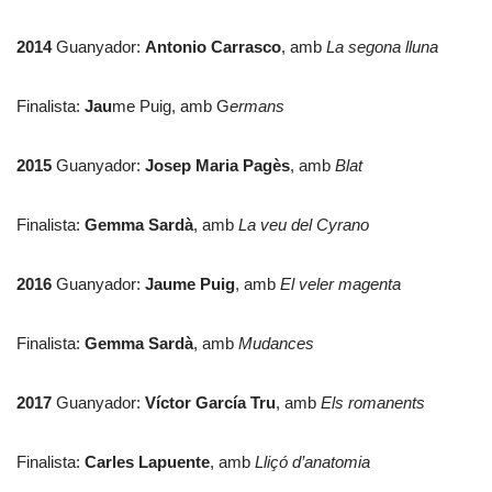
2014
Guanyador:
Antonio Carrasco
, amb
La segona lluna
Finalista:
Jau
me Puig, amb G
ermans
2015
Guanyador:
Josep Maria Pagès
, amb
Blat
Finalista:
Gemma Sardà
, amb
La veu del Cyrano
2016
Guanyador:
Jaume Puig
, amb
El veler magenta
Finalista:
Gemma Sardà
, amb
Mudances
2017
Guanyador:
Víctor García Tru
, amb
Els romanents
Finalista:
Carles Lapuente
, amb
Lliçó d’anatomia