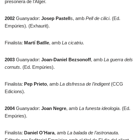
presonera de l’Alger.
2002
Guanyador:
Josep Pastell
s, amb
Pell de cilici
. (Ed.
Empúries). (Exhaurit).
Finalista:
Martí Batlle
, amb
La cicatriu
.
2003
Guanyador:
Joan-Daniel Bezsonoff
, amb
La guerra dels
cornuts
. (Ed. Empúries).
Finalista:
Pep Prieto
, amb
La disfressa de l’indigent
(CCG
Edicions).
2004
Guanyador:
Joan Negre
, amb
La funesta ideologia
. (Ed.
Empúries).
Finalista:
Daniel O’Hara
, amb
La balada de l’astronauta
.