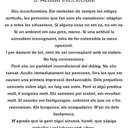
Sòc inconformista. Em molesten de sempre les mitges
actituds, les persones que fan com els camaleons: adaptar-
se a totes les situacions. Si alguna cosa no em va, no em va.
Si un ambient em cau gros, marxo. Si una actitud la
considero incongruent, miro de fer ostensible la meva
oposició.
I per damunt de tot, miro de ser conseqüent amb mi mateix.
No faig concessions.
Però sòc un partidari incondicional del diàleg. No sòc
tancat. Acullo immediatament les persones, fins les que em
causen una primera impressió desfavorable. Dels prejudicis
concrets sobre algú, en faig cas omís. Però si algú predica
molt, li exigeixo molt. Els xerraires per instint, em revolten
molt. El esnobs em fastigueigen, sobretot els que no s’ho
reconeixen. Als burgesos, els compadeixo. M’en ric dels
fanfarrons.
M’agrada que la gent sigui sincera, humil, que sàpiga
treballar i col.laborar amb altres.