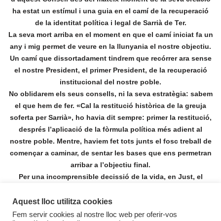
ha estat un estímul i una guia en el camí de la recuperació
de la identitat política i legal de Sarrià de Ter.
La seva mort arriba en el moment en que el camí iniciat fa un
any i mig permet de veure en la llunyania el nostre objectiu.
Un camí que dissortadament tindrem que recórrer ara sense
el nostre President, el primer President, de la recuperació
institucional del nostre poble.
No oblidarem els seus consells, ni la seva estratègia: sabem
el que hem de fer. «Cal la restitució històrica de la greuja
soferta per Sarrià», ho havia dit sempre: primer la restitució,
després l’aplicació de la fòrmula política més adient al
nostre poble. Mentre, haviem fet tots junts el fosc treball de
començar a caminar, de sentar les bases que ens permetran
arribar a l’objectiu final.
Per una incomprensible decissió de la vida, en Just, el
nostre President no podrà recollir els fruits del seu treball a
Sarrià. El nostre millor homenatge té que ser el de finalitzar
Aquest lloc utilitza cookies
amb èxit el camí emprès amb en Just. La seva il.lusió, la del
Fem servir cookies al nostre lloc web per oferir-vos