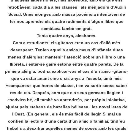
d’aquells altres noiets, més morenots, amb els que ens
retrobàvem, cada dia a les classes i als menjadors d’Auxili
Social. Unes monges amb massa paciència intentaven de
fer-nos aprendre els quatre rudiments d’algun llibre que
semblava també emigrat.
Tenia quatre anys, aleshores.
Com a estudiants, els gitanos eren un cas d’allò més
desesperat. Tenien aquells amics meus d’infància dues
menes d’alèrgies: mantenir l’atenció sobre un llibre o una
llibreta, i estar-se gaire estona entre quatre parets. De la
primera alèrgia, podria explicar-vos el cas d’un amic -gitano-
que va estar anant cinc o sis anys a l’escola, amb més
«campanes» que hores de classe, i en va sortir sense saber
res de res. Després, com que els seus germans llegien i
escrivien bé, ell també va aprendre’n, per pròpia iniciativa,
ajudat pels «tebeos de hazañas bélicas» i les novel.letes de
l’Oest. (En general, els és més fàcil de llegir. Si mai us
confien la lectura d’una carta d’un amic o familiar, tindreu
treballs a desxifrar aquelles menes de coses amb les quals