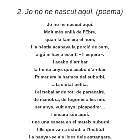
2. Jo no he nascut aquí. (poema)
Jo no he nascut aquí.
Molt més enllà de l’Ebre,
quan la fam era el nom,
i la bèstia acabava la porció de carn,
algú m’havia escrit: «T’espero».
I acabo d’arribar
fa trenta anys que acabo d’arribar.
Primer era la barraca del suburbi,
a la ciutat petita,
i el treballar de tot: de parracaire,
de manobra, de fogoner a les nits,
set anys, vuit anys; picapedrer…
I encara sòc aquí.
I tinc una caseta en el mateix suburbi,
i fills que van a estudi a l’Institut,
i a banyar-se als llocs dels estrangers,