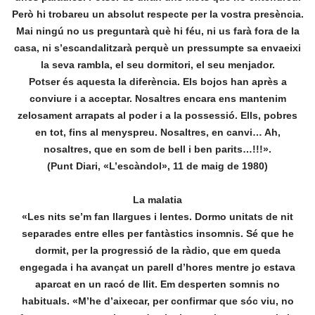
Però hi trobareu un absolut respecte per la vostra presència.
Mai ningú no us preguntarà què hi féu, ni us farà fora de la
casa, ni s’escandalitzarà perquè un pressumpte sa envaeixi
la seva rambla, el seu dormitori, el seu menjador.
Potser és aquesta la diferència. Els bojos han après a
conviure i a acceptar. Nosaltres encara ens mantenim
zelosament arrapats al poder i a la possessió. Ells, pobres
en tot, fins al menyspreu. Nosaltres, en canvi… Ah,
nosaltres, que en som de bell i ben parits…!!!».
(Punt Diari, «L’escàndol», 11 de maig de 1980)
La malatia
«Les nits se’m fan llargues i lentes. Dormo unitats de nit
separades entre elles per fantàstics insomnis. Sé que he
dormit, per la progressió de la ràdio, que em queda
engegada i ha avançat un parell d’hores mentre jo estava
aparcat en un racó de llit. Em desperten somnis no
habituals. «M’he d’aixecar, per confirmar que sóc viu, no