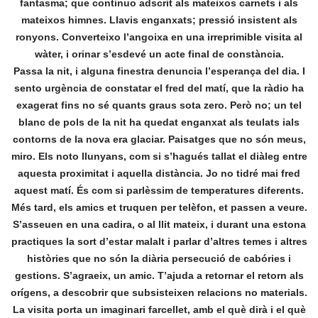
fantasma; que continuo adscrit als mateixos carnets i als
mateixos himnes. Llavis enganxats; pressió insistent als
ronyons. Converteixo l’angoixa en una irreprimible visita al
wàter, i orinar s’esdevé un acte final de constància.
Passa la nit, i alguna finestra denuncia l’esperança del dia. I
sento urgència de constatar el fred del matí, que la ràdio ha
exagerat fins no sé quants graus sota zero. Però no; un tel
blanc de pols de la nit ha quedat enganxat als teulats ials
contorns de la nova era glaciar. Paisatges que no són meus,
miro. Els noto llunyans, com si s’hagués tallat el diàleg entre
aquesta proximitat i aquella distància. Jo no tidré mai fred
aquest matí. És com si parlèssim de temperatures diferents.
Més tard, els amics et truquen per telèfon, et passen a veure.
S’asseuen en una cadira, o al llit mateix, i durant una estona
practiques la sort d’estar malalt i parlar d’altres temes i altres
històries que no són la diària persecució de cabóries i
gestions. S’agraeix, un amic. T’ajuda a retornar el retorn als
orígens, a descobrir que subsisteixen relacions no materials.
La visita porta un imaginari farcellet, amb el què dirà i el què