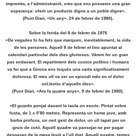
impremta, a l’administració, crec que ens posseeix una gran
esperança: oferir un producte digne a un poble digne».
(Punt Diari, «Un any», 24 de febrer de 1980).
Sobre la ferida del 8 de febrer de 1976
«De vegades hi ha fets que marquen, inevitablement, la vida
de les persones. Aquell 8 de febrer el tinc apuntat al
calendari particular dels dies gloriosos. Vàrem fer un gran
pas endavant. El repartiment dels costos polítics i humans
va fer que a Girona ens toqués una carta significativament
dolorosa. El meu ull va ser un episodi més en el dolor
col.lectiu d’aquells dies».
(Punt Diari, «Ara fa quatre anys», 9 de febrer de 1980).
«El guardo penjat davant la taula on escric. Pintat sobre
fusta, de 1 x 0’80 metres. Representa un home jove, amb
barba profusa, un cert gest de dolor, un ull tapat per un
gruix de cotó. Aquell quadre va passejar-se per pagar
despeses de la meva lesió a l’ull dret. Aquell quadre, temps