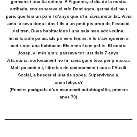
germans i una tia soltera. A Figueres, el dia de la nostra
arribada, ens esperava el «tío Domingo», germà del meu
pare, que feia un parell d’anys que s’hi havia instal.lat. Vivia
amb la seva dona i dos fills a un petit pis prop de l’estació
del tren. Dues habitacions i una sala menjador-cuina.
Immillorable palau. Els primers temps, ells s’avingueren a
cedir-nos una habitació. Els nens érem petits. El nostre
Josep, el més gran, passava tot just dels 7 anys.
A la cuina, sortosament no hi havia gaire teca per preparar.
Molt pa amb oli, llibretes de racionament i cua a l’Auxili
Social, a buscar el plat de sopes. Supervivència.
Érem feliços?
(Primers paràgrafs d’un manuscrit autobiogràfic, primers
anys 70)