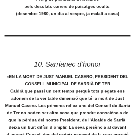
pels desolats carrers de paisatges ocults.
(desembre 1980, un dia al vespre, ja malalt a casa)
10. Sarrianec d’honor
«EN LA MORT DE JUST MANUEL CASERO, PRESIDENT DEL
CONSELL MUNICIPAL DE SARRIÀ DE TER
Caldrà que passi un cert temps perquè tots plegats ens
adonem de la veritable dimensió que té la mort de Just
Manuel Casero. Les primeres reflexions del Consell de Sarrià
de Ter no poden ser altra cosa que prendre consciència de
que la pèrdua del nostre President, de l’Alcalde de Sarrià,
deixa un buit difícil d’omplir. La seva presència al davant
d’aquest Consell des del mateix moment de la seva creació