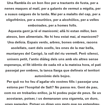
Una Rambla és un bon lloc per a tractants de fusta, per a
nenes maques al matí, per a galants de vermut a migdia, per
a suaus caigues de la tarda. Mai per a malalts del cap, per a
oligofrènics, per a neuròtics, per a alcohólics, per a velles
emboirades, per a homes folls.
Aquesta gent ja té el manicomi; allà hi estan millor, ben
atesos, ben alimentats. No hi heu estat mai, al manicomi?
Una delícia. Espais verds, arbres, bones ombres, racons
asolellats, cant dels ocells, les ones de la mar bella,
muntanyes del Canigó, la vall del riu vermell. Però silenci,
univers petit, l’antic diàleg dels uns amb els altres sense
esperança, el llit idèntic de cada nit a la mateixa hora, el pati
passejat per ombres, la tanca llarga que defineix el territori
autonòmic dels bojos.
Per què no ho feu d’agafar els vostres fills i passejar una
estona per l’hospital de Salt? No passa res. Gent de pau,
com no en trobaríeu enlloc, ja hi podeu pujar de peus. Se us
acostaran, potser, i us demanaran una cigarreta, un duro,
unes paraules. Potser us diran uns mots que no entendreu.