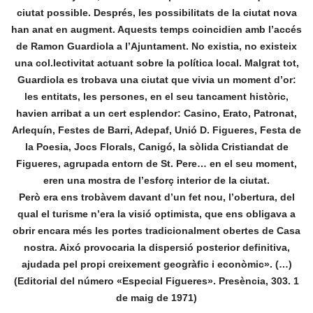
ciutat possible. Després, les possibilitats de la ciutat nova
han anat en augment. Aquests temps coincidien amb l’accés
de Ramon Guardiola a l’Ajuntament. No existia, no existeix
una col.lectivitat actuant sobre la política local. Malgrat tot,
Guardiola es trobava una ciutat que vivia un moment d’or:
les entitats, les persones, en el seu tancament històric,
havien arribat a un cert esplendor: Casino, Erato, Patronat,
Arlequín, Festes de Barri, Adepaf, Unió D. Figueres, Festa de
la Poesia, Jocs Florals, Canigó, la sòlida Cristiandat de
Figueres, agrupada entorn de St. Pere… en el seu moment,
eren una mostra de l’esforç interior de la ciutat.
Però era ens trobàvem davant d’un fet nou, l’obertura, del
qual el turisme n’era la visió optimista, que ens obligava a
obrir encara més les portes tradicionalment obertes de Casa
nostra. Aixó provocaria la dispersió posterior definitiva,
ajudada pel propi creixement geogràfic i econòmic». (…)
(Editorial del número «Especial Figueres». Presència, 303. 1
de maig de 1971)