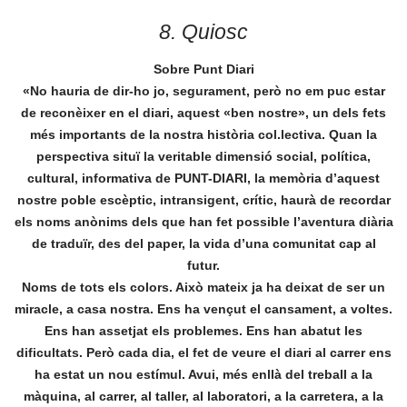
8. Quiosc
Sobre Punt Diari
«No hauria de dir-ho jo, segurament, però no em puc estar
de reconèixer en el diari, aquest «ben nostre», un dels fets
més importants de la nostra història col.lectiva. Quan la
perspectiva situï la veritable dimensió social, política,
cultural, informativa de PUNT-DIARI, la memòria d’aquest
nostre poble escèptic, intransigent, crític, haurà de recordar
els noms anònims dels que han fet possible l’aventura diària
de traduïr, des del paper, la vida d’una comunitat cap al
futur.
Noms de tots els colors. Això mateix ja ha deixat de ser un
miracle, a casa nostra. Ens ha vençut el cansament, a voltes.
Ens han assetjat els problemes. Ens han abatut les
dificultats. Però cada dia, el fet de veure el diari al carrer ens
ha estat un nou estímul. Avui, més enllà del treball a la
màquina, al carrer, al taller, al laboratori, a la carretera, a la