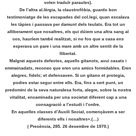
volen traduïr paraules).
De l’altra al.lèrgia, la claustrofòbia, guardo bon
testimoniatge de les escapades del col.legi, quan escalava
les tàpies i passava per damunt dels teulats. Era tot un
alliberament que nosaltres, els qui dúiem una altra sang al
cos, hauríem també realitzat, si no fos que a casa ens
esperava un pare i una mare amb un altre sentit de la
llibertat.
Malgrat aquests defectes, aquells gitanots, avui casats i
emmainadats, reconec que eren uns amics formidables. Eren
alegres, fidels; et defensaven. Si un gitano et protegia,
podies estar segur entre ells. Era, fins a cert punt, un
predomini de la seva naturalesa forta, alegre, sobre la nostra
vitalitat, encaminada per una societat diferent cap a una
consagració a l’estudi i l’ordre.
En aquelles classes d’Auxili Social, començàvem a ser
diferents ells i nosaltres».(…)
( Presència, 285. 26 desembre de 1970.)