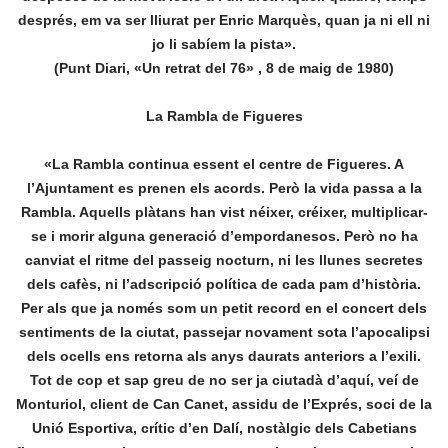
després, em va ser lliurat per Enric Marquès, quan ja ni ell ni
jo li sabíem la pista».
(Punt Diari, «Un retrat del 76» , 8 de maig de 1980)
La Rambla de Figueres
«La Rambla continua essent el centre de Figueres. A
l’Ajuntament es prenen els acords. Però la vida passa a la
Rambla. Aquells plàtans han vist néixer, créixer, multiplicar-
se i morir alguna generació d’empordanesos. Però no ha
canviat el ritme del passeig nocturn, ni les llunes secretes
dels cafès, ni l’adscripció política de cada pam d’història.
Per als que ja només som un petit record en el concert dels
sentiments de la ciutat, passejar novament sota l’apocalipsi
dels ocells ens retorna als anys daurats anteriors a l’exili.
Tot de cop et sap greu de no ser ja ciutadà d’aquí, veí de
Monturiol, client de Can Canet, assidu de l’Exprés, soci de la
Unió Esportiva, crític d’en Dalí, nostàlgic dels Cabetians