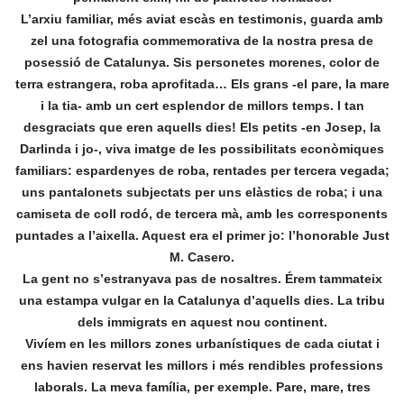
L’arxiu familiar, més aviat escàs en testimonis, guarda amb
zel una fotografia commemorativa de la nostra presa de
posessió de Catalunya. Sis personetes morenes, color de
terra estrangera, roba aprofitada… Els grans -el pare, la mare
i la tia- amb un cert esplendor de millors temps. I tan
desgraciats que eren aquells dies! Els petits -en Josep, la
Darlinda i jo-, viva imatge de les possibilitats econòmiques
familiars: espardenyes de roba, rentades per tercera vegada;
uns pantalonets subjectats per uns elàstics de roba; i una
camiseta de coll rodó, de tercera mà, amb les corresponents
puntades a l’aixella. Aquest era el primer jo: l’honorable Just
M. Casero.
La gent no s’estranyava pas de nosaltres. Érem tammateix
una estampa vulgar en la Catalunya d’aquells dies. La tribu
dels immigrats en aquest nou continent.
Vivíem en les millors zones urbanístiques de cada ciutat i
ens havien reservat les millors i més rendibles professions
laborals. La meva família, per exemple. Pare, mare, tres