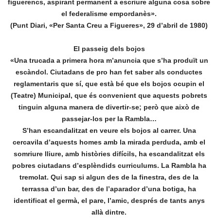
figuerencs, aspirant permanent a escriure alguna cosa sobre
el federalisme empordanès».
(Punt Diari, «Per Santa Creu a Figueres», 29 d’abril de 1980)
El passeig dels bojos
«Una trucada a primera hora m’anuncia que s’ha produït un
escàndol. Ciutadans de pro han fet saber als conductes
reglamentaris que sí, que està bé que els bojos ocupin el
(Teatre) Municipal, que és convenient que aquests pobrets
tinguin alguna manera de divertir-se; però que això de
passejar-los per la Rambla…
S’han escandalitzat en veure els bojos al carrer. Una
cercavila d’aquests homes amb la mirada perduda, amb el
somriure lliure, amb històries difícils, ha escandalitzat els
pobres ciutadans d’esplèndids curriculums. La Rambla ha
tremolat. Qui sap si algun des de la finestra, des de la
terrassa d’un bar, des de l’aparador d’una botiga, ha
identificat el germà, el pare, l’amic, després de tants anys
allà dintre.