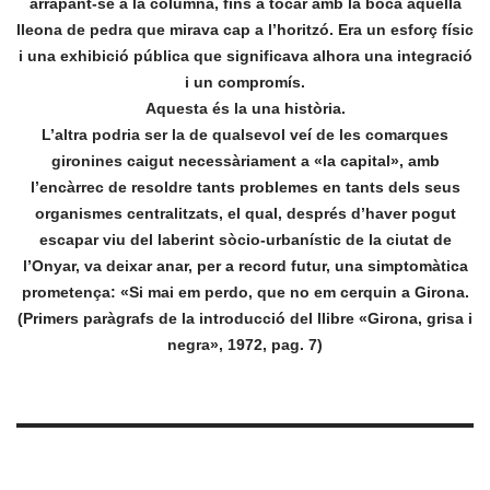
arrapant-se a la columna, fins a tocar amb la boca aquella
lleona de pedra que mirava cap a l’horitzó. Era un esforç físic
i una exhibició pública que significava alhora una integració
i un compromís.
Aquesta és la una història.
L’altra podria ser la de qualsevol veí de les comarques
gironines caigut necessàriament a «la capital», amb
l’encàrrec de resoldre tants problemes en tants dels seus
organismes centralitzats, el qual, després d’haver pogut
escapar viu del laberint sòcio-urbanístic de la ciutat de
l’Onyar, va deixar anar, per a record futur, una simptomàtica
prometença: «Si mai em perdo, que no em cerquin a Girona.
(Primers paràgrafs de la introducció del llibre «Girona, grisa i
negra», 1972, pag. 7)