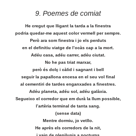
9. Poemes de comiat
He cregut que lligant la tarda a la finestra
podria quedar-me aquest color vermell per sempre.
Però ara som finestra i jo els perduts
en el definitiu viatge de l’ocàs cap a la mort.
Adéu casa, adéu carrer, adéu ciutat.
No he pas triat marxar,
però és dolç i càlid i sagnant i bell
seguir la papallona encesa en el seu vol final
al cementiri de tardes enganxades a finestres.
Adéu planeta, adéu sol, adéu galàxia.
Segueixo el corredor que em durà la llum possible,
l’artèria terminal de tanta sang.
(sense data)
Mentre dormiu, jo vetllo.
He après els corredors de la nit,
i vaig de plenilunis a nocturns