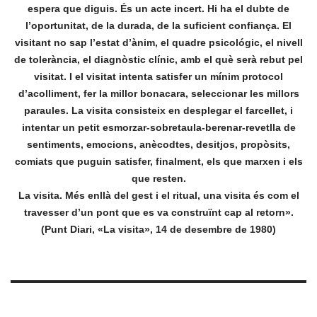
espera que diguis. És un acte incert. Hi ha el dubte de
l’oportunitat, de la durada, de la suficient confiança. El
visitant no sap l’estat d’ànim, el quadre psicológic, el nivell
de tolerància, el diagnòstic clínic, amb el què serà rebut pel
visitat. I el visitat intenta satisfer un mínim protocol
d’acolliment, fer la millor bonacara, seleccionar les millors
paraules. La visita consisteix en desplegar el farcellet, i
intentar un petit esmorzar-sobretaula-berenar-revetlla de
sentiments, emocions, anècodtes, desitjos, propòsits,
comiats que puguin satisfer, finalment, els que marxen i els
que resten.
La visita. Més enllà del gest i el ritual, una visita és com el
travesser d’un pont que es va construïnt cap al retorn».
(Punt Diari, «La visita», 14 de desembre de 1980)