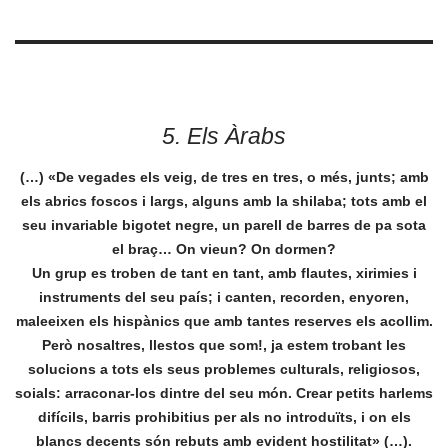
5. Els Àrabs
(…) «De vegades els veig, de tres en tres, o més, junts; amb
els abrics foscos i largs, alguns amb la shilaba; tots amb el
seu invariable bigotet negre, un parell de barres de pa sota
el braç… On vieun? On dormen?
Un grup es troben de tant en tant, amb flautes, xirimies i
instruments del seu país; i canten, recorden, enyoren,
maleeixen els hispànics que amb tantes reserves els acollim.
Però nosaltres, llestos que som!, ja estem trobant les
solucions a tots els seus problemes culturals, religiosos,
soials: arraconar-los dintre del seu món. Crear petits harlems
difícils, barris prohibitius per als no introduïts, i on els
blancs decents són rebuts amb evident hostilitat» (…).