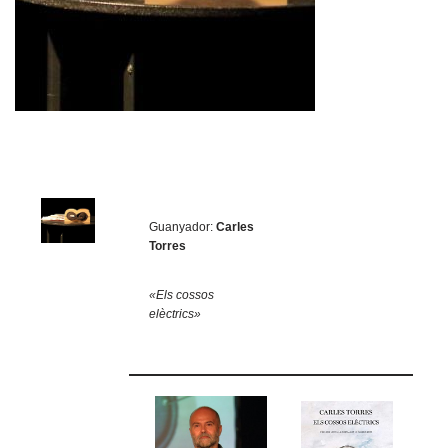
Guanyador:
Carles
Torres
«Els cossos
elèctrics»