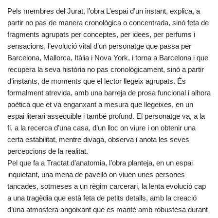
Pels membres del Jurat, l’obra L’espai d’un instant, explica, a
partir no pas de manera cronològica o concentrada, sinó feta de
fragments agrupats per conceptes, per idees, per perfums i
sensacions, l’evolució vital d’un personatge que passa per
Barcelona, Mallorca, Itàlia i Nova York, i torna a Barcelona i que
recupera la seva història no pas cronològicament, sinó a partir
d’instants, de moments que el lector llegeix agrupats. És
formalment atrevida, amb una barreja de prosa funcional i alhora
poètica que et va enganxant a mesura que llegeixes, en un
espai literari assequible i també profund. El personatge va, a la
fi, a la recerca d’una casa, d’un lloc on viure i on obtenir una
certa estabilitat, mentre divaga, observa i anota les seves
percepcions de la realitat.
Pel que fa a Tractat d’anatomia, l’obra planteja, en un espai
inquietant, una mena de pavelló on viuen unes persones
tancades, sotmeses a un règim carcerari, la lenta evolució cap
a una tragèdia que està feta de petits detalls, amb la creació
d’una atmosfera angoixant que es manté amb robustesa durant