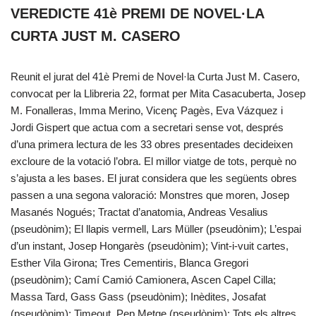
VEREDICTE 41è PREMI DE NOVEL·LA
CURTA JUST M. CASERO
Reunit el jurat del 41è Premi de Novel·la Curta Just M. Casero,
convocat per la Llibreria 22, format per Mita Casacuberta, Josep
M. Fonalleras, Imma Merino, Vicenç Pagès, Eva Vázquez i
Jordi Gispert que actua com a secretari sense vot, després
d’una primera lectura de les 33 obres presentades decideixen
excloure de la votació l’obra. El millor viatge de tots, perquè no
s’ajusta a les bases. El jurat considera que les següents obres
passen a una segona valoració: Monstres que moren, Josep
Masanés Nogués; Tractat d’anatomia, Andreas Vesalius
(pseudònim); El llapis vermell, Lars Müller (pseudònim); L’espai
d’un instant, Josep Hongarès (pseudònim); Vint-i-vuit cartes,
Esther Vila Girona; Tres Cementiris, Blanca Gregori
(pseudònim); Camí Camió Camionera, Ascen Capel Cilla;
Massa Tard, Gass Gass (pseudònim); Inèdites, Josafat
(pseudònim); Timeout, Pep Metge (pseudònim); Tots els altres