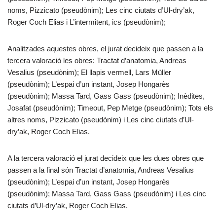
noms, Pizzicato (pseudònim); Les cinc ciutats d’Ul-dry’ak,
Roger Coch Elias i L’intermitent, ics (pseudònim);
Analitzades aquestes obres, el jurat decideix que passen a la
tercera valoració les obres: Tractat d’anatomia, Andreas
Vesalius (pseudònim); El llapis vermell, Lars Müller
(pseudònim); L’espai d’un instant, Josep Hongarès
(pseudònim); Massa Tard, Gass Gass (pseudònim); Inèdites,
Josafat (pseudònim); Timeout, Pep Metge (pseudònim); Tots els
altres noms, Pizzicato (pseudònim) i Les cinc ciutats d’Ul-
dry’ak, Roger Coch Elias.
A la tercera valoració el jurat decideix que les dues obres que
passen a la final són Tractat d’anatomia, Andreas Vesalius
(pseudònim); L’espai d’un instant, Josep Hongarès
(pseudònim); Massa Tard, Gass Gass (pseudònim) i Les cinc
ciutats d’Ul-dry’ak, Roger Coch Elias.