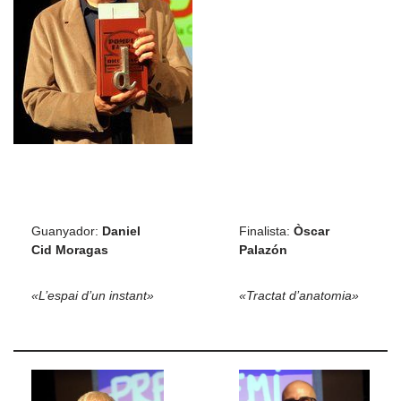
Guanyador:
Daniel
Finalista:
Òscar
Cid Moragas
Palazón
«L’espai d’un instant»
«Tractat d’anatomia»