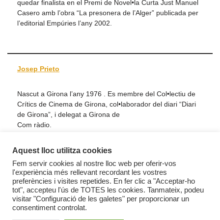
quedar finalista en el Premi de Novel•la Curta Just Manuel
Casero amb l’obra “La presonera de l’Alger” publicada per
l’editorial Empúries l’any 2002.
Josep Prieto
Nascut a Girona l’any 1976 . Es membre del Col•lectiu de
Crítics de Cinema de Girona, col•laborador del diari “Diari
de Girona”, i delegat a Girona de
Com ràdio.
Aquest lloc utilitza cookies
Fem servir cookies al nostre lloc web per oferir-vos
l'experiència més rellevant recordant les vostres
preferències i visites repetides. En fer clic a "Acceptar-ho
tot", accepteu l'ús de TOTES les cookies. Tanmateix, podeu
visitar "Configuració de les galetes" per proporcionar un
consentiment controlat.