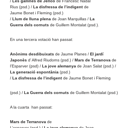
/
Les gallines de
Jericó
de Francesc Nadal
Rius (
psd
.) /
La disfressa de l’indigent
de
Jaume Bonet i
Fleming
(
psd
.)
/
Llum de lluna plena
de Joan
Marquillas
/
La
Guerra dels cornuts
de Guillem
Montalat
(
psd
.).
En una tercera votació han passat:
Anònims desdibuixats
de Jaume Planes /
El jardí
Japonès
d’ Alfred Riudoms (
psd
.) /
Mars de Terranova
de
l’Esparver (
psd
) /
La jove alemanya
de Joan Salat (
psd
.) /
La generació espontània
(
psd
.)
/
La disfressa de l’indigent
de Jaume Bonet i
Fleming
(
psd
.) /
La Guerra dels cornuts
de Guillem
Montalat
(
psd
.)
A la
cuarta
han passat:
Mars de Terranova
de
L’esparver (
psd
.) /
La jove alemanya
de Joan