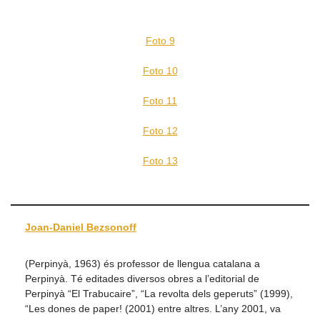
Foto 9
Foto 10
Foto 11
Foto 12
Foto 13
Joan-Daniel Bezsonoff
(Perpinyà, 1963) és professor de llengua catalana a
Perpinyà. Té editades diversos obres a l’editorial de
Perpinyà “El Trabucaire”, “La revolta dels geperuts” (1999),
“Les dones de paper! (2001) entre altres. L’any 2001, va