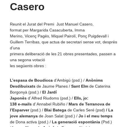
Casero
Reunit el Jurat del Premi
Just Manuel
Casero
,
format per Margarida
Casacuberta
,
Imma
Merino, Vicenç Pagès, Miquel
Pairolí
,
Ponç
Puigdevall
i
Guillem
Terribas
, que actua de secretari sense vot, desprès
d’una
primera deliberació de les 21 obres presentades, passen a
una segona votació
les següents obres :
L’espasa de
Boudicca
d’Ambigú
(
psd
.) /
Anònims
Desdibuixats
de Jaume Planes /
Sant Elm
de Caterina
Borgonyà
(
psd
.) /
El Jardí
Japonès
d’ Alfred Riudoms (
psd
.) /
Ells, jo:
138
e-mails
d’
Annabel
Rubiño
/
Mars de Terranova de
l’Esparver
(
psd
.) /
Blai Batega
de Carles Seré (
psd
)
/ La
jove alemanya
de Joan Salat (
psd
.) /
Jo i el meu temps
de Dona activa (
psd
.) /
La generació espontània
(
Psd
.)