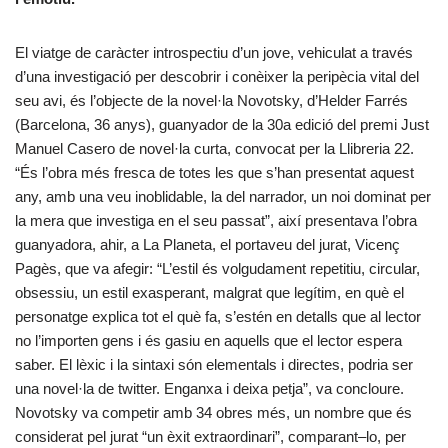
El viatge de caràcter introspectiu d’un jove, vehiculat a través
d’una investigació per descobrir i conèixer la peripècia vital del
seu avi, és l’objecte de la novel·la Novotsky, d’Helder Farrés
(Barcelona, 36 anys), guanyador de la 30a edició del premi Just
Manuel Casero de novel·la curta, convocat per la Llibreria 22.
“És l’obra més fresca de totes les que s’han presentat aquest
any, amb una veu inoblidable, la del narrador, un noi dominat per
la mera que investiga en el seu passat”, així presentava l’obra
guanyadora, ahir, a La Planeta, el portaveu del jurat, Vicenç
Pagès, que va afegir: “L’estil és volgudament repetitiu, circular,
obsessiu, un estil exasperant, malgrat que legítim, en què el
personatge explica tot el què fa, s’estén en detalls que al lector
no l’importen gens i és gasiu en aquells que el lector espera
saber. El lèxic i la sintaxi són elementals i directes, podria ser
una novel·la de twitter. Enganxa i deixa petja”, va concloure.
Novotsky va competir amb 34 obres més, un nombre que és
considerat pel jurat “un èxit extraordinari”, comparant–lo, per