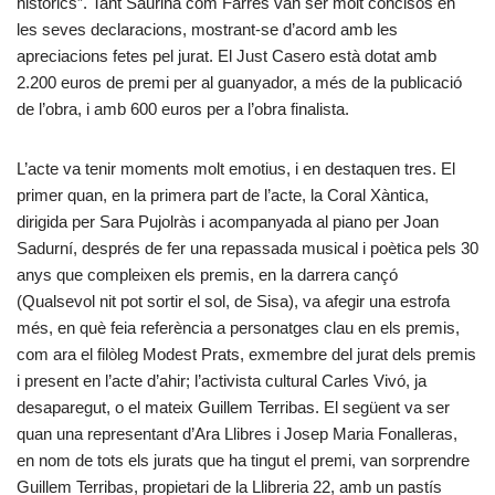
històrics”. Tant Saurina com Farrés van ser molt concisos en
les seves declaracions, mostrant-se d’acord amb les
apreciacions fetes pel jurat. El Just Casero està dotat amb
2.200 euros de premi per al guanyador, a més de la publicació
de l’obra, i amb 600 euros per a l’obra finalista.
L’acte va tenir moments molt emotius, i en destaquen tres. El
primer quan, en la primera part de l’acte, la Coral Xàntica,
dirigida per Sara Pujolràs i acompanyada al piano per Joan
Sadurní, després de fer una repassada musical i poètica pels 30
anys que compleixen els premis, en la darrera cançó
(Qualsevol nit pot sortir el sol, de Sisa), va afegir una estrofa
més, en què feia referència a personatges clau en els premis,
com ara el filòleg Modest Prats, exmembre del jurat dels premis
i present en l’acte d’ahir; l’activista cultural Carles Vivó, ja
desaparegut, o el mateix Guillem Terribas. El següent va ser
quan una representant d’Ara Llibres i Josep Maria Fonalleras,
en nom de tots els jurats que ha tingut el premi, van sorprendre
Guillem Terribas, propietari de la Llibreria 22, amb un pastís