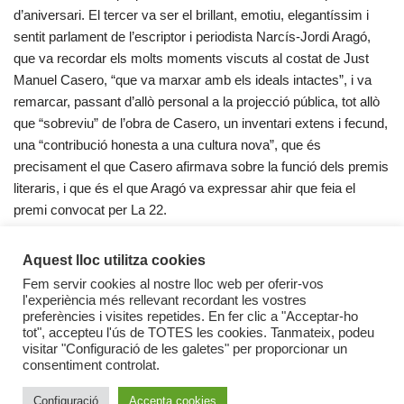
d’aniversari. El tercer va ser el brillant, emotiu, elegantíssim i
sentit parlament de l’escriptor i periodista Narcís-Jordi Aragó,
que va recordar els molts moments viscuts al costat de Just
Manuel Casero, “que va marxar amb els ideals intactes”, i va
remarcar, passant d’allò personal a la projecció pública, tot allò
que “sobreviu” de l’obra de Casero, un inventari extens i fecund,
una “contribució honesta a una cultura nova”, que és
precisament el que Casero afirmava sobre la funció dels premis
literaris, i que és el que Aragó va expressar ahir que feia el
premi convocat per La 22.
Dani Chicano. El Punt 31/10/10
Aquest lloc utilitza cookies
Fem servir cookies al nostre lloc web per oferir-vos
l'experiència més rellevant recordant les vostres
preferències i visites repetides. En fer clic a "Acceptar-ho
tot", accepteu l'ús de TOTES les cookies. Tanmateix, podeu
visitar "Configuració de les galetes" per proporcionar un
consentiment controlat.
Configuració
Accepta cookies