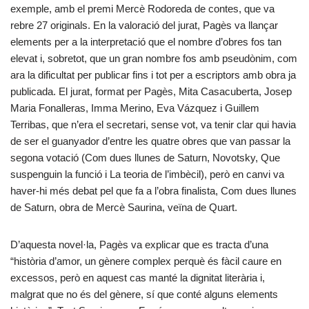
exemple, amb el premi Mercè Rodoreda de contes, que va
rebre 27 originals. En la valoració del jurat, Pagès va llançar
elements per a la interpretació que el nombre d’obres fos tan
elevat i, sobretot, que un gran nombre fos amb pseudònim, com
ara la dificultat per publicar fins i tot per a escriptors amb obra ja
publicada. El jurat, format per Pagès, Mita Casacuberta, Josep
Maria Fonalleras, Imma Merino, Eva Vázquez i Guillem
Terribas, que n’era el secretari, sense vot, va tenir clar qui havia
de ser el guanyador d’entre les quatre obres que van passar la
segona votació (Com dues llunes de Saturn, Novotsky, Que
suspenguin la funció i La teoria de l’imbècil), però en canvi va
haver-hi més debat pel que fa a l’obra finalista, Com dues llunes
de Saturn, obra de Mercè Saurina, veïna de Quart.
D’aquesta novel·la, Pagès va explicar que es tracta d’una
“història d’amor, un gènere complex perquè és fàcil caure en
excessos, però en aquest cas manté la dignitat literària i,
malgrat que no és del gènere, sí que conté alguns elements