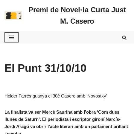
Premi de Novel·la Curta Just
Vés
M. Casero
al
contingut
El Punt 31/10/10
Helder Farrés guanya el 30è Casero amb ‘Novostky’
La finalista va ser Mercè Saurina amb l’obra ‘Com dues
llunes de Saturn’. El periodista i escriptor gironí Narcís-
Jordi Aragó va obrir l’acte literari amb un parlament brillant
i emotiu.