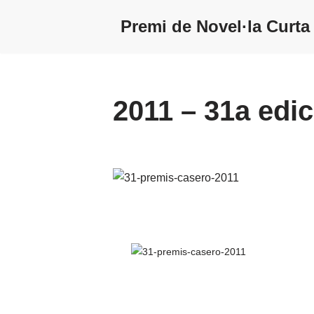
Premi de Novel·la Curta
Vés
al
contingut
2011 – 31a edic