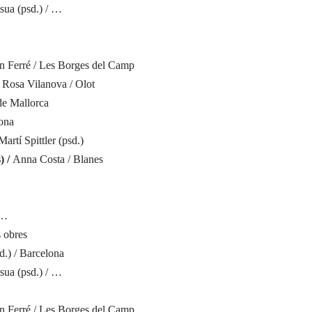
tsua (psd.) / …
n Ferré / Les Borges del Camp
· Rosa Vilanova / Olot
de Mallorca
rona
Martí Spittler (psd.)
) /
Anna Costa / Blanes
 …
 obres
d.) / Barcelona
tsua (psd.) / …
n Ferré / Les Borges del Camp