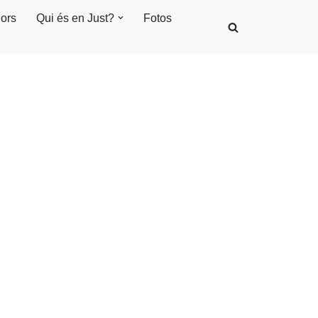
ors
Qui és en Just?
Fotos