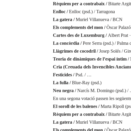
Rèquiem per a contrabaix /
Bitarte Argi
Enlloc /
Enlloc (psd.) / Tarragona
La gatera /
Muriel Villanueva / BCN
Els complements del mon /
Òscar Palazó
Cartes des de Luxemburg /
Albert Prat 
La concòrdia /
Pere Serra (psd.) / Palma 
Llàgrimes de cocodril /
Josep Solés / Gi
Teoria de dinàmiques de l’espai íntim /
Cria (Creuada dels Invencibles Ancians
Festicides /
Psd. / …
La fulla /
Blue-Ray (psd.)
Neu negra /
Narcís M. Domingo (psd.) /
En una segona votació passen les següents
El soroll de les balenes /
Marta Ripoll (ps
Rèquiem per a contrabaix /
Bitarte Argi
La gatera /
Muriel Villanueva / BCN
Els complements del mon /
Òscar Palazó