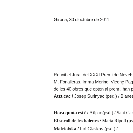
Girona, 30 d’octubre de 2011
Reunit el Jurat del XXXI Premi de Novel
M. Fonalleras, Imma Merino, Vicenç Pagè
de les 40 obres que opten al premi, han 
Atzucac /
Josep Surinyac (psd.) / Blane
Hora quota est? /
Atipar (psd.) / Sant Car
El soroll de les balenes /
Marta Ripoll (ps
Matrioixka /
Iuri Glaskov (psd.) / …