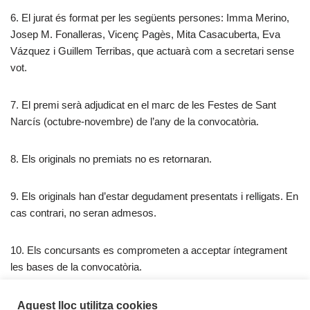
6. El jurat és format per les següents persones: Imma Merino,
Josep M. Fonalleras, Vicenç Pagès, Mita Casacuberta, Eva
Vázquez i Guillem Terribas, que actuarà com a secretari sense
vot.
7. El premi serà adjudicat en el marc de les Festes de Sant
Narcís (octubre-novembre) de l’any de la convocatòria.
8. Els originals no premiats no es retornaran.
9. Els originals han d’estar degudament presentats i relligats. En
cas contrari, no seran admesos.
10. Els concursants es comprometen a acceptar íntegrament
les bases de la convocatòria.
Descarregar en format PDF
Aquest lloc utilitza cookies